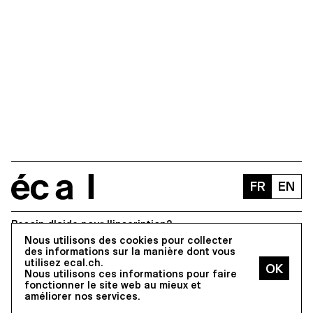
écal
FR
EN
Besoin d'aide pour l'inscription?
Nous utilisons des cookies pour collecter
+41 (0)21 316 99 33
des informations sur la manière dont vous
utilisez ecal.ch.
inscription@ecal.ch
Nous utilisons ces informations pour faire
fonctionner le site web au mieux et
Tous droits réservés © 2026
améliorer nos services.